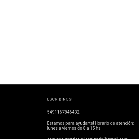
ESCRIBINOS!
5491167846432
Estamos para ayudarte! Horario de atención:
lunes a viernes de 8 a 15 hs