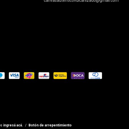
canvasautenticovulcanizado@gmail.com
os
ingresá acá.
/
Botón de arrepentimiento