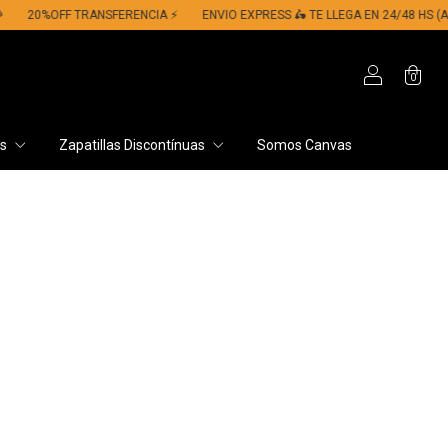
20%OFF TRANSFERENCIA ⚡​
ENVIO EXPRESS 🛵​ TE LLEGA EN 24/48 HS (AMBA)
0
os
Zapatillas Discontínuas
Somos Canvas