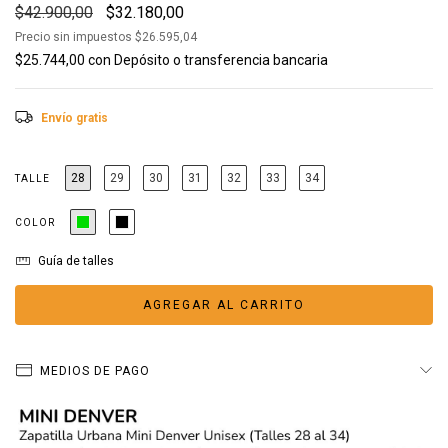
$42.900,00
$32.180,00
Precio sin impuestos
$26.595,04
$25.744,00
con
Depósito o transferencia bancaria
Envío gratis
28
29
30
31
32
33
34
TALLE
COLOR
Guía de talles
MEDIOS DE PAGO