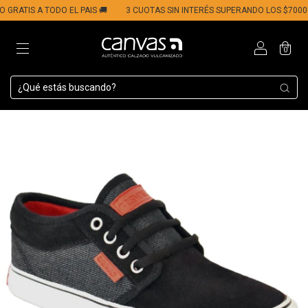
ATIS A TODO EL PAIS 🚚
3 CUOTAS SIN INTERÉS SUPERANDO LOS $70000 💳​
0