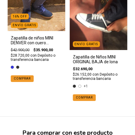
16
%
OFF
ENVÍO GRATIS
Zapatilla de niños MINI
DENVER con cuero
ENVÍO GRATIS
descarne gamuzado y
$42.900,00
$35.900,00
base caramelo
$28.720,00
con
Depósito o
Zapatilla de Niños MINI
transferencia bancaria
ORIGINAL BAJA de lona
$32.690,00
$26.152,00
con
Depósito o
transferencia bancaria
COMPRAR
+1
COMPRAR
Para comprar con este producto