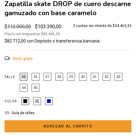
Zapatilla skate DROP de cuero descarne
gamuzado con base caramelo
$113.000,00
$103.390,00
3
cuotas sin interés de
$34.463,33
Precio sin impuestos
$85.446,28
$82.712,00
con
Depósito o transferencia bancaria
Envío gratis
35
36
37
38
39
40
41
42
43
TALLE
44
45
COLOR
Guía de talles