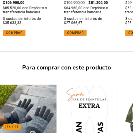
con base negra
des
$106.900,00
$106.900,00
$81.200,00
$99.
bas
$85.520,00
con
Depósito o
$64.960,00
con
Depósito o
$63.
transferencia bancaria
transferencia bancaria
tran
3
cuotas sin interés de
3
cuotas sin interés de
3
cu
$35.633,33
$27.066,67
$26.
COMPRAR
COMPRAR
CO
Para comprar con este producto
25
%
OFF