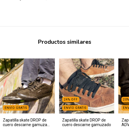
Productos similares
24
%
OFF
20
ENVÍO GRATIS
ENVÍO GRATIS
ENV
Zapatilla skate DROP de
Zapatilla skate DROP de
Zapa
cuero descarne gamuzado
cuero descarne gamuzado
ADV